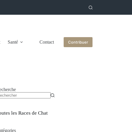
t
Santé
Contact
Contribuer
echerche
ucun
sultat
outes les Races de Chat
atégories