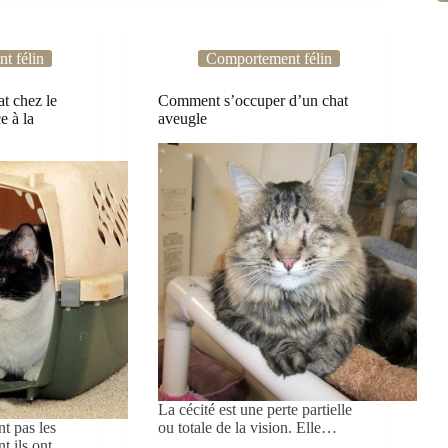
t félin
Comportement félin
at chez le
Comment s’occuper d’un chat
e à la
aveugle
La cécité est une perte partielle
nt pas les
ou totale de la vision. Elle…
t ils ont