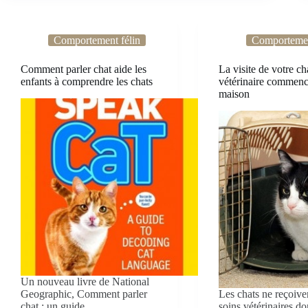
Comportement félin
Comportemen
Comment parler chat aide les
La visite de votre ch
enfants à comprendre les chats
vétérinaire commenc
maison
Un nouveau livre de National
Geographic, Comment parler
Les chats ne reçoive
chat : un guide…
soins vétérinaires don