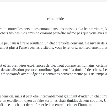
 de nouvelles personnes entrant dans nos maisons aka leur territoire, la
chats timides, vos amis ne croiront peut-être même pas que vous avez un c
lle peut aussi être le résultat d’un état d’anxiété constant. Ce niveau de
iant et plus à l’aise avec les visiteurs, vous le rendrez non seulement p
t et les premières expériences de vie. Tout comme les humains, certains 
de socialisation précoce contribue également à la timidité des chats. 
 été socialisés avant l’âge de 8 semaines peuvent mettre plus de temps à 
hension, mais il peut être incroyablement gratifiant d’aider un chat timi
tre un excellent moyen de faire sortir les chats timides de leur coquille.
ance au chat et de renforcer le lien entre le chat et l’humain.