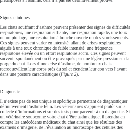
prédisposés à l’asthme, cela n’a pas été définitivement prouvé.
Signes cliniques
Les chats souffrant d’asthme peuvent présenter des signes de difficultés
respiratoires, une respiration sifflante, une respiration rapide, une toux
ou un piratage, une respiration à bouche ouverte ou des vomissements.
Ces signes peuvent varier en intensité, allant de crises respiratoires
aiguës à une toux chronique de faible intensité, une fréquence
respiratoire élevée ou un effort respiratoire accru. Ces signes peuvent
survenir spontanément ou être provoqués par une légère pression sur la
gorge du chat. Lors d’une crise d’asthme, de nombreux chats
recroquevillent leur corps près du sol et étendent leur cou vers l’avant
dans une posture caractéristique (
Figure 2
).
Diagnostic
Il n’existe pas de test unique et spécifique permettant de diagnostiquer
définitivement l’asthme félin. Les vétérinaires s’appuient plutôt sur la
collecte d’informations et sur des tests pour parvenir à un diagnostic. Si
un vétérinaire soupçonne votre chat d’être asthmatique, il prendra en
compte les antécédents médicaux du chat ainsi que les résultats des
examens d’imagerie, de l’évaluation au microscope des cellules des