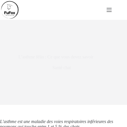
Passer
au
contenu
L’asthme félin : Ce que vous devez savoir
Santé chat
L’asthme est une maladie des voies respiratoires inférieures des
poumons qui touche entre 1 et 5 % des chats.