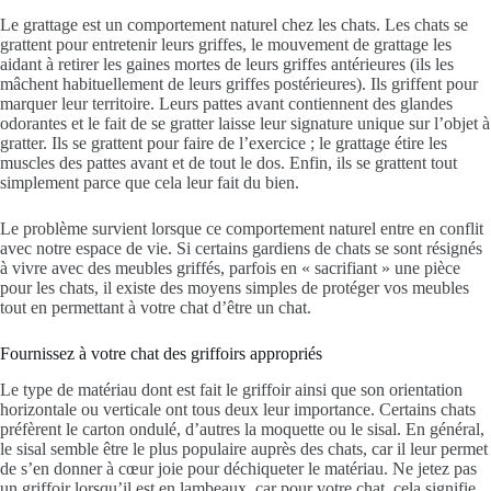
Le grattage est un comportement naturel chez les chats. Les chats se
grattent pour entretenir leurs griffes, le mouvement de grattage les
aidant à retirer les gaines mortes de leurs griffes antérieures (ils les
mâchent habituellement de leurs griffes postérieures). Ils griffent pour
marquer leur territoire. Leurs pattes avant contiennent des glandes
odorantes et le fait de se gratter laisse leur signature unique sur l’objet à
gratter. Ils se grattent pour faire de l’exercice ; le grattage étire les
muscles des pattes avant et de tout le dos. Enfin, ils se grattent tout
simplement parce que cela leur fait du bien.
Le problème survient lorsque ce comportement naturel entre en conflit
avec notre espace de vie.
Si certains gardiens de chats se sont résignés
à vivre avec des meubles griffés, parfois en « sacrifiant » une pièce
pour les chats, il existe des moyens simples de protéger vos meubles
tout en permettant à votre chat d’être un chat.
Fournissez à votre chat des griffoirs appropriés
Le type de matériau dont est fait le griffoir ainsi que son orientation
horizontale ou verticale ont tous deux leur importance. Certains chats
préfèrent le carton ondulé, d’autres la moquette ou le sisal. En général,
le sisal semble être le plus populaire auprès des chats, car il leur permet
de s’en donner à cœur joie pour déchiqueter le matériau. Ne jetez pas
un griffoir lorsqu’il est en lambeaux, car pour votre chat, cela signifie