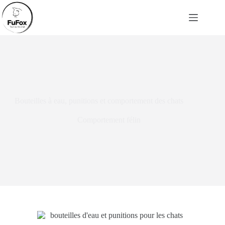
Passer
au
contenu
Bouteilles à eau, punitions et comportement des chats
Comportement félin