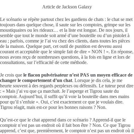
Article de Jackson Galaxy
Le scénario se répète partout chez les gardiens de chats : le chat se met
toujours dans quelque chose, il saute sur les comptoirs, grimpe sur les
moustiquaires ou les rideaux… et la liste est longue. De nos jours, il
semble que tout le monde soit armé d’une bouteille ou d’un pistolet à
eau ; parfois, comme je l’ai vu chez des clients, dans toutes les pièces
de la maison. Quelque part, cet outil de punition est devenu aussi
courant et acceptable que le simple fait de dire « NON ! ». En réponse,
nous avons reçu de nombreuses questions, à la fois en ligne et lors de
consultations, sur l’efficacité de cette méthode.
Je crois que
le flacon pulvérisateur n’est PAS un moyen efficace de
changer le comportement d’un chat
. Lorsque je dis cela, je me
heurte souvent à des regards perplexes ou défensifs. Le tuteur peut dire
: « Mais j’ai vu que ça marchait. Je l’asperge et Tigrou saute du
comptoir. Aujourd’hui, il suffit qu’il voie la bouteille dans mes mains
pour qu’il s’enfuie ». Oui, c’est exactement ce que je voulais dire.
Tigrou réagit, mais est-ce pour les bonnes raisons ? Non.
Qu’est-ce que le chat apprend dans ce scénario ? Apprend-il que le
comptoir n’est pas un endroit où il fait bon être ? Non.
Ce que Tigrou
apprend, c’est que, premièrement, le comptoir n’est pas un endroit où il