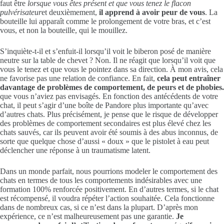
faut être
lorsque vous êtes présent et que vous tenez le flacon
pulvérisateur
et deuxièmement,
il apprend à avoir peur de vous
. La
bouteille lui apparaît comme le prolongement de votre bras, et c’est
vous, et non la bouteille, qui le mouillez.
S’inquiète-t-il et s’enfuit-il lorsqu’il voit le biberon posé de manière
neutre sur la table de chevet ? Non. Il ne réagit que lorsqu’il voit que
vous le tenez et que vous le pointez dans sa direction. À mon avis, cela
ne favorise pas une relation de confiance. En fait,
cela peut entraîner
davantage de problèmes de comportement, de peurs et de phobies.
que vous n’aviez pas envisagés. En fonction des antécédents de votre
chat, il peut s’agir d’une boîte de Pandore plus importante qu’avec
d’autres chats. Plus précisément, je pense que le risque de développer
des problèmes de comportement secondaires est plus élevé chez les
chats sauvés, car ils peuvent avoir été soumis à des abus inconnus, de
sorte que quelque chose d’aussi « doux » que le pistolet à eau peut
déclencher une réponse à un traumatisme latent.
Dans un monde parfait, nous pourrions modeler le comportement des
chats en termes de tous les comportements indésirables avec une
formation 100% renforcée positivement. En d’autres termes, si le chat
est récompensé, il voudra répéter l’action souhaitée. Cela fonctionne
dans de nombreux cas, si ce n’est dans la plupart. D’après mon
expérience, ce n’est malheureusement pas une garantie.
Je