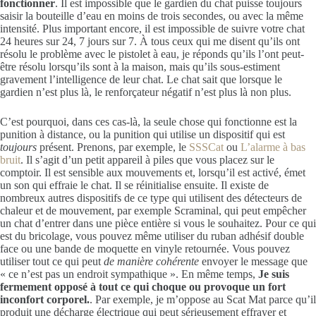
fonctionner
. Il est impossible que le gardien du chat puisse toujours
saisir la bouteille d’eau en moins de trois secondes, ou avec la même
intensité. Plus important encore, il est impossible de suivre votre chat
24 heures sur 24, 7 jours sur 7. À tous ceux qui me disent qu’ils ont
résolu le problème avec le pistolet à eau, je réponds qu’ils l’ont peut-
être résolu lorsqu’ils sont à la maison, mais qu’ils sous-estiment
gravement l’intelligence de leur chat. Le chat sait que lorsque le
gardien n’est plus là, le renforçateur négatif n’est plus là non plus.
C’est pourquoi, dans ces cas-là, la seule chose qui fonctionne est la
punition à distance, ou la punition qui utilise un dispositif qui est
toujours
présent. Prenons, par exemple, le
SSSCat
ou
L’alarme à bas
bruit
. Il s’agit d’un petit appareil à piles que vous placez sur le
comptoir. Il est sensible aux mouvements et, lorsqu’il est activé, émet
un son qui effraie le chat. Il se réinitialise ensuite. Il existe de
nombreux autres dispositifs de ce type qui utilisent des détecteurs de
chaleur et de mouvement, par exemple Scraminal, qui peut empêcher
un chat d’entrer dans une pièce entière si vous le souhaitez. Pour ce qui
est du bricolage, vous pouvez même utiliser du ruban adhésif double
face ou une bande de moquette en vinyle retournée. Vous pouvez
utiliser tout ce qui peut
de manière cohérente
envoyer le message que
« ce n’est pas un endroit sympathique ». En même temps,
Je suis
fermement opposé à tout ce qui choque ou provoque un fort
inconfort corporel.
. Par exemple, je m’oppose au Scat Mat parce qu’il
produit une décharge électrique qui peut sérieusement effrayer et