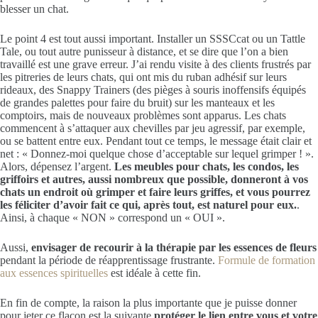
blesser un chat.
Le point 4 est tout aussi important. Installer un SSSCcat ou un Tattle
Tale, ou tout autre punisseur à distance, et se dire que l’on a bien
travaillé est une grave erreur. J’ai rendu visite à des clients frustrés par
les pitreries de leurs chats, qui ont mis du ruban adhésif sur leurs
rideaux, des Snappy Trainers (des pièges à souris inoffensifs équipés
de grandes palettes pour faire du bruit) sur les manteaux et les
comptoirs, mais de nouveaux problèmes sont apparus. Les chats
commencent à s’attaquer aux chevilles par jeu agressif, par exemple,
ou se battent entre eux. Pendant tout ce temps, le message était clair et
net : « Donnez-moi quelque chose d’acceptable sur lequel grimper ! ».
Alors, dépensez l’argent.
Les meubles pour chats, les condos, les
griffoirs et autres, aussi nombreux que possible, donneront à vos
chats un endroit où grimper et faire leurs griffes, et vous pourrez
les féliciter d’avoir fait ce qui, après tout, est naturel pour eux.
.
Ainsi, à chaque « NON » correspond un « OUI ».
Aussi,
envisager de recourir à la thérapie par les essences de fleurs
pendant la période de réapprentissage frustrante.
Formule de formation
aux essences spirituelles
est idéale à cette fin.
En fin de compte, la raison la plus importante que je puisse donner
pour jeter ce flacon est la suivante
protéger le lien entre vous et votre