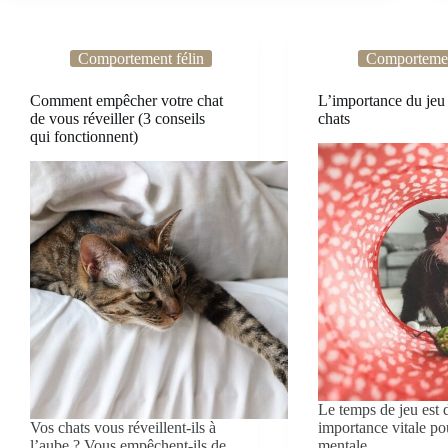
Comportement félin
Comportemen
Comment empêcher votre chat
L’importance du jeu 
de vous réveiller (3 conseils
chats
qui fonctionnent)
Le temps de jeu est 
Vos chats vous réveillent-ils à
importance vitale po
l’aube ? Vous empêchent-ils de
mentale…