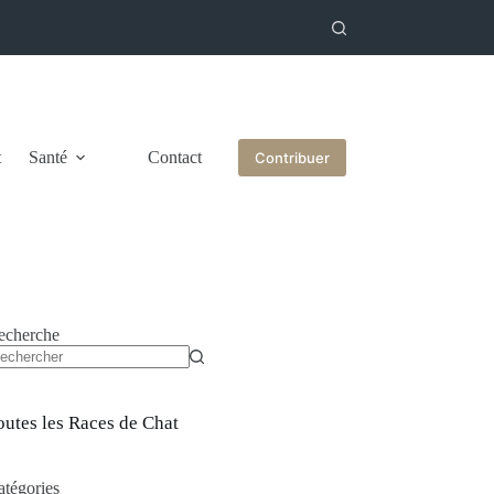
t
Santé
Contact
Contribuer
echerche
ucun
sultat
outes les Races de Chat
atégories