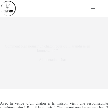
Passer
au
contenu
Comment bien nourrir un chaton pour qu’il grandisse en
bonne santé ?
Alimentation chat
Avec la venue d’un chaton à la maison vient une responsabilité
supplémentaire ! Faut-il le nourrir différemment que les autres chats ?