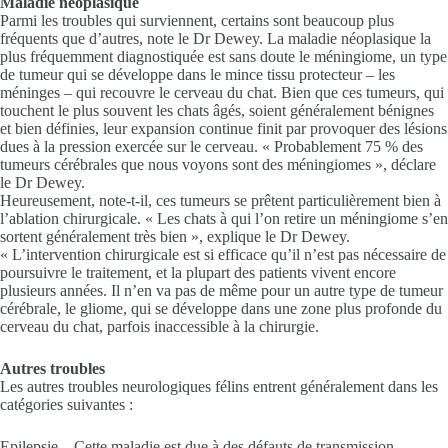
Maladie néoplasique
Parmi les troubles qui surviennent, certains sont beaucoup plus
fréquents que d’autres, note le Dr Dewey. La maladie néoplasique la
plus fréquemment diagnostiquée est sans doute le méningiome, un type
de tumeur qui se développe dans le mince tissu protecteur – les
méninges – qui recouvre le cerveau du chat. Bien que ces tumeurs, qui
touchent le plus souvent les chats âgés, soient généralement bénignes
et bien définies, leur expansion continue finit par provoquer des lésions
dues à la pression exercée sur le cerveau. « Probablement 75 % des
tumeurs cérébrales que nous voyons sont des méningiomes », déclare
le Dr Dewey.
Heureusement, note-t-il, ces tumeurs se prêtent particulièrement bien à
l’ablation chirurgicale. « Les chats à qui l’on retire un méningiome s’en
sortent généralement très bien », explique le Dr Dewey.
« L’intervention chirurgicale est si efficace qu’il n’est pas nécessaire de
poursuivre le traitement, et la plupart des patients vivent encore
plusieurs années. Il n’en va pas de même pour un autre type de tumeur
cérébrale, le gliome, qui se développe dans une zone plus profonde du
cerveau du chat, parfois inaccessible à la chirurgie.
Autres troubles
Les autres troubles neurologiques félins entrent généralement dans les
catégories suivantes :
Epilepsie – Cette maladie est due à des défauts de transmission