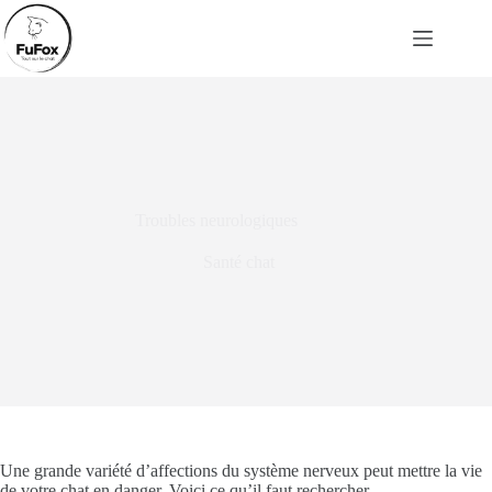
Passer
au
contenu
Troubles neurologiques
Santé chat
Une grande variété d’affections du système nerveux peut mettre la vie
de votre chat en danger. Voici ce qu’il faut rechercher.