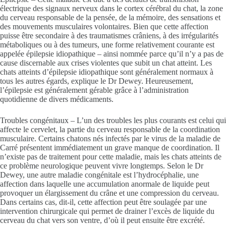
électrique des signaux nerveux dans le cortex cérébral du chat, la zone
du cerveau responsable de la pensée, de la mémoire, des sensations et
des mouvements musculaires volontaires. Bien que cette affection
puisse être secondaire à des traumatismes crâniens, à des irrégularités
métaboliques ou à des tumeurs, une forme relativement courante est
appelée épilepsie idiopathique – ainsi nommée parce qu’il n’y a pas de
cause discernable aux crises violentes que subit un chat atteint. Les
chats atteints d’épilepsie idiopathique sont généralement normaux à
tous les autres égards, explique le Dr Dewey. Heureusement,
l’épilepsie est généralement gérable grâce à l’administration
quotidienne de divers médicaments.
Troubles congénitaux – L’un des troubles les plus courants est celui qui
affecte le cervelet, la partie du cerveau responsable de la coordination
musculaire. Certains chatons nés infectés par le virus de la maladie de
Carré présentent immédiatement un grave manque de coordination. Il
n’existe pas de traitement pour cette maladie, mais les chats atteints de
ce problème neurologique peuvent vivre longtemps. Selon le Dr
Dewey, une autre maladie congénitale est l’hydrocéphalie, une
affection dans laquelle une accumulation anormale de liquide peut
provoquer un élargissement du crâne et une compression du cerveau.
Dans certains cas, dit-il, cette affection peut être soulagée par une
intervention chirurgicale qui permet de drainer l’excès de liquide du
cerveau du chat vers son ventre, d’où il peut ensuite être excrété.