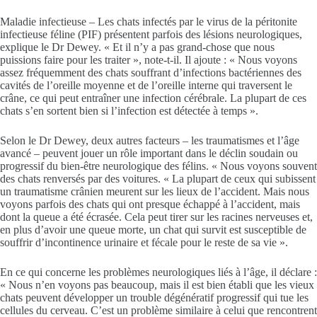
Maladie infectieuse – Les chats infectés par le virus de la péritonite
infectieuse féline (PIF) présentent parfois des lésions neurologiques,
explique le Dr Dewey. « Et il n’y a pas grand-chose que nous
puissions faire pour les traiter », note-t-il. Il ajoute : « Nous voyons
assez fréquemment des chats souffrant d’infections bactériennes des
cavités de l’oreille moyenne et de l’oreille interne qui traversent le
crâne, ce qui peut entraîner une infection cérébrale. La plupart de ces
chats s’en sortent bien si l’infection est détectée à temps ».
Selon le Dr Dewey, deux autres facteurs – les traumatismes et l’âge
avancé – peuvent jouer un rôle important dans le déclin soudain ou
progressif du bien-être neurologique des félins. « Nous voyons souvent
des chats renversés par des voitures. « La plupart de ceux qui subissent
un traumatisme crânien meurent sur les lieux de l’accident. Mais nous
voyons parfois des chats qui ont presque échappé à l’accident, mais
dont la queue a été écrasée. Cela peut tirer sur les racines nerveuses et,
en plus d’avoir une queue morte, un chat qui survit est susceptible de
souffrir d’incontinence urinaire et fécale pour le reste de sa vie ».
En ce qui concerne les problèmes neurologiques liés à l’âge, il déclare :
« Nous n’en voyons pas beaucoup, mais il est bien établi que les vieux
chats peuvent développer un trouble dégénératif progressif qui tue les
cellules du cerveau. C’est un problème similaire à celui que rencontrent