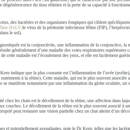
une dégénérescence du tissu rétinien et la perte de sa capacité à fonctio
rus, des bactéries et des organismes fongiques qui ciblent spécifiquemen
féline (FeLV)
le virus de la péritonite infectieuse féline (FIP), l’herpès
ans le sol).
gnostiquée est la conjonctivite, une inflammation de la conjonctive, la 
i résulte généralement d’une maladie des voies respiratoires supérieures
 cette maladie est l’écoulement des yeux, et elle est facilement guérissa
Kern indique que la plus courante est l’inflammation de l’uvée (uvéite), 
des nutriments à la rétine). Cette maladie, qui est le plus souvent associé
lle se manifeste notamment par une inflammation du globe oculaire, un 
é chez les chats est le décollement de la rétine, une affection dans laquel
ux couches. Le décollement de la rétine est le plus souvent associé à un
roprié peut restaurer une vision partielle chez un chat atteint d’un décol
 et potentiellement aveuglantes, note le Dr Kern, telles que les lacérati