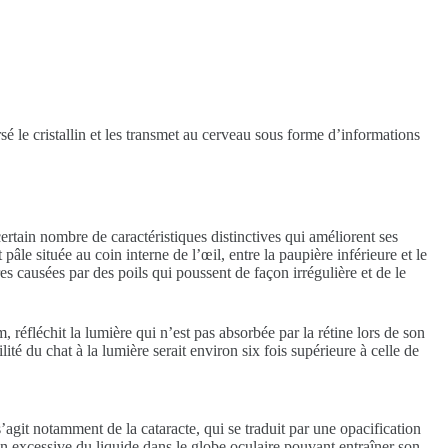
sé le cristallin et les transmet au cerveau sous forme d’informations
certain nombre de caractéristiques distinctives qui améliorent ses
âle située au coin interne de l’œil, entre la paupière inférieure et le
s causées par des poils qui poussent de façon irrégulière et de le
, réfléchit la lumière qui n’est pas absorbée par la rétine lors de son
é du chat à la lumière serait environ six fois supérieure à celle de
agit notamment de la cataracte, qui se traduit par une opacification
on excessive du liquide dans le globe oculaire pouvant entraîner son