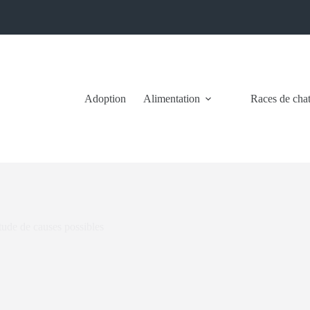
Adoption
Alimentation
Races de cha
tude de causes possibles