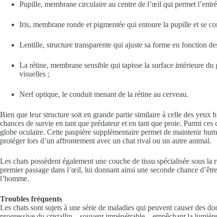
Pupille, membrane circulaire au centre de l’œil qui permet l’entr
Iris, membrane ronde et pigmentée qui entoure la pupille et se con
Lentille, structure transparente qui ajuste sa forme en fonction d
La rétine, membrane sensible qui tapisse la surface intérieure du 
visuelles ;
Nerf optique, le conduit menant de la rétine au cerveau.
Bien que leur structure soit en grande partie similaire à celle des yeux 
chances de survie en tant que prédateur et en tant que proie. Parmi ces c
globe oculaire. Cette paupière supplémentaire permet de maintenir humide
protéger lors d’un affrontement avec un chat rival ou un autre animal.
Les chats possèdent également une couche de tissu spécialisée sous la rét
premier passage dans l’œil, lui donnant ainsi une seconde chance d’être 
l’homme.
Troubles fréquents
Les chats sont sujets à une série de maladies qui peuvent causer des do
progressive du cristallin – souvent impénétrable – empêchant la lumière