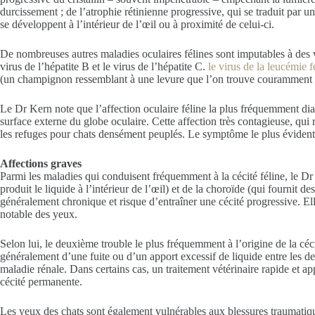
durcissement ; de l’atrophie rétinienne progressive, qui se traduit par 
se développent à l’intérieur de l’œil ou à proximité de celui-ci.
De nombreuses autres maladies oculaires félines sont imputables à des vi
virus de l’hépatite B et le virus de l’hépatite C.
le virus de la leucémie 
(un champignon ressemblant à une levure que l’on trouve couramment d
Le Dr Kern note que l’affection oculaire féline la plus fréquemment dia
surface externe du globe oculaire. Cette affection très contagieuse, qu
les refuges pour chats densément peuplés. Le symptôme le plus évident de
Affections graves
Parmi les maladies qui conduisent fréquemment à la cécité féline, le Dr 
produit le liquide à l’intérieur de l’œil) et de la choroïde (qui fournit 
généralement chronique et risque d’entraîner une cécité progressive. E
notable des yeux.
Selon lui, le deuxième trouble le plus fréquemment à l’origine de la cécit
généralement d’une fuite ou d’un apport excessif de liquide entre les de
maladie rénale. Dans certains cas, un traitement vétérinaire rapide et app
cécité permanente.
Les yeux des chats sont également vulnérables aux blessures traumatiques