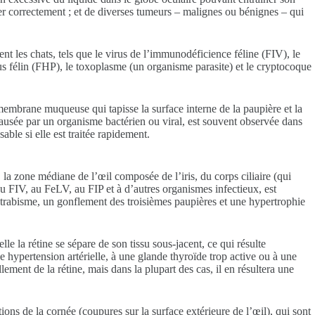
nner correctement ; et de diverses tumeurs – malignes ou bénignes – qui
t les chats, tels que le virus de l’immunodéficience féline (FIV), le
virus félin (FHP), le toxoplasme (un organisme parasite) et le cryptocoque
membrane muqueuse qui tapisse la surface interne de la paupière et la
 causée par un organisme bactérien ou viral, est souvent observée dans
ble si elle est traitée rapidement.
la zone médiane de l’œil composée de l’iris, du corps ciliaire (qui
e au FIV, au FeLV, au FIP et à d’autres organismes infectieux, est
strabisme, un gonflement des troisièmes paupières et une hypertrophie
le la rétine se sépare de son tissu sous-jacent, ce qui résulte
e hypertension artérielle, à une glande thyroïde trop active ou à une
lement de la rétine, mais dans la plupart des cas, il en résultera une
ons de la cornée (coupures sur la surface extérieure de l’œil), qui sont