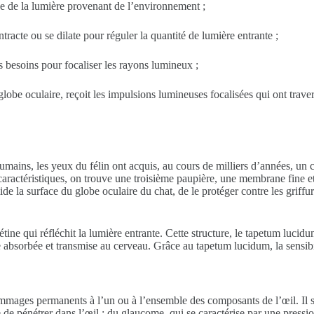
ée de la lumière provenant de l’environnement ;
tracte ou se dilate pour réguler la quantité de lumière entrante ;
es besoins pour focaliser les rayons lumineux ;
globe oculaire, reçoit les impulsions lumineuses focalisées qui ont traver
humains, les yeux du félin ont acquis, au cours de milliers d’années, un 
aractéristiques, on trouve une troisième paupière, une membrane fine et p
 la surface du globe oculaire du chat, de le protéger contre les griffure
ine qui réfléchit la lumière entrante. Cette structure, le tapetum lucidum
absorbée et transmise au cerveau. Grâce au tapetum lucidum, la sensibilit
mmages permanents à l’un ou à l’ensemble des composants de l’œil. Il s’
 de pénétrer dans l’œil ; du glaucome, qui se caractérise par une pressi