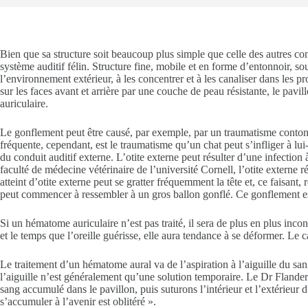
Bien que sa structure soit beaucoup plus simple que celle des autres compo
système auditif félin. Structure fine, mobile et en forme d’entonnoir, sou
l’environnement extérieur, à les concentrer et à les canaliser dans les p
sur les faces avant et arrière par une couche de peau résistante, le pav
auriculaire.
Le gonflement peut être causé, par exemple, par un traumatisme contond
fréquente, cependant, est le traumatisme qu’un chat peut s’infliger à lu
du conduit auditif externe. L’otite externe peut résulter d’une infectio
faculté de médecine vétérinaire de l’université Cornell, l’otite externe 
atteint d’otite externe peut se gratter fréquemment la tête et, ce faisant,
peut commencer à ressembler à un gros ballon gonflé. Ce gonflement est b
Si un hématome auriculaire n’est pas traité, il sera de plus en plus in
et le temps que l’oreille guérisse, elle aura tendance à se déformer. Le 
Le traitement d’un hématome aural va de l’aspiration à l’aiguille du sang 
l’aiguille n’est généralement qu’une solution temporaire. Le Dr Flanders 
sang accumulé dans le pavillon, puis suturons l’intérieur et l’extérieur 
s’accumuler à l’avenir est oblitéré ».