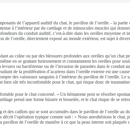
sants de l’appareil auditif du chat, le pavillon de l’oreille – la partie 
tenue à l’intérieur par du cartilage et de minuscules muscles qui donnent 
rofondeurs du conduit auditif, c’est-à-dire dans les oreilles moyenne et 
illon de l’oreille, directement exposé au monde extérieur, est sujet à d
ant au crâne ou par des blessures profondes aux oreilles qu’un chat peu
i-même en se grattant furieusement et constamment les oreilles pour soul
n à levures ou bactérienne ou de l’invasion de parasites dans le conduit
résultant de la prolifération d’acariens dans l’oreille externe est une ca
 rompre des vaisseaux sanguins à l’intérieur du pavillon de l’oreille. Le sa
ien sûr très inconfortable pour le chat, qui risque donc de traumatiser e
confortable pour le chat concerné. « Un hématome peut se résorber spont
cartilage prend une forme bizarre et bosselée, et le chat risque de se ret
et des caillots qui se sont accumulés dans le pavillon de l’oreille au dra
décrit l’opération typique comme suit : « Nous anesthésions le chat, prat
du pavillon de l’oreille de manière à ce que la peau interne soit plaquée 