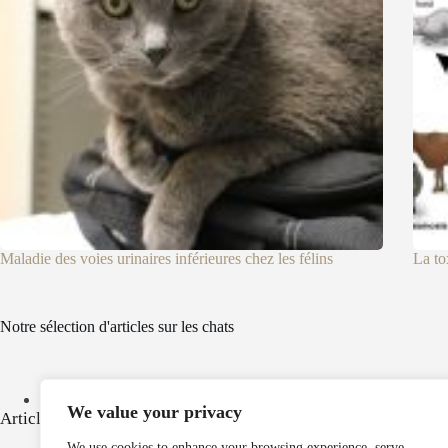
Maladie des voies urinaires inférieures chez les félins
La to
Notre sélection d'articles sur les chats
Croquettes pour chat : comment les choisir ? Quels sont les critèr
We value your privacy
Articles populaires
We use cookies to enhance your browsing experience, serve