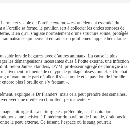
charnue et visible de l’oreille externe – est un élément essentiel du
à l’oreille sa forme, le pavillon sert à collecter les ondes sonores de
interne. Bien qu’il s’agisse normalement d’une structure solide, protégée
ivers traumatismes qui peuvent entraîner un gonflement appelé hématome
t subir lors de bagarres avec d’autres animaux. La cause la plus
ager les démangeaisons incessantes dues à l’otite externe, une infection
 auditif. Selon James Flanders, DVM, professeur agrégé de chirurgie à la
use relativement fréquente de ce type de grattage obsessionnel. « Un chat
ng n’ayant nulle part où aller, il s’accumule et le pavillon de l’oreille
ncore plus l’oreille en s’y frottant ».
anément, explique le Dr Flanders, mais cela peut prendre des semaines,
rouver avec une oreille en chou-fleur permanente. »
inage chirurgical. La chirurgie est préférable, car l’aspiration à
iquons une incision à l’intérieur du pavillon de l’oreille, drainons le
contre la peau externe. Ce faisant, l’espace où le sang pourrait