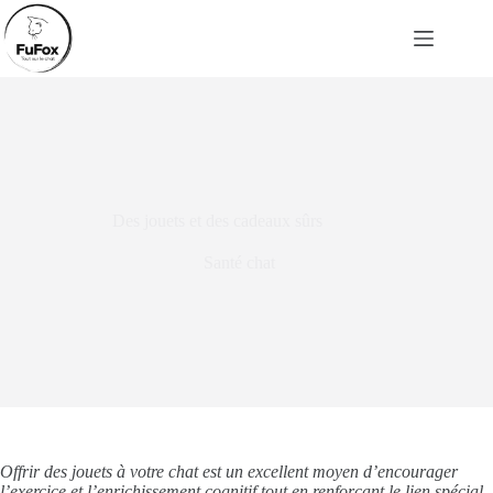
Passer
au
contenu
Des jouets et des cadeaux sûrs
Santé chat
Offrir des jouets à votre chat est un excellent moyen d’encourager
l’exercice et l’enrichissement cognitif tout en renforçant le lien spécial