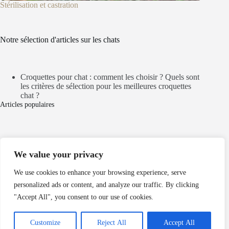
Stérilisation et castration
Notre sélection d'articles sur les chats
Croquettes pour chat : comment les choisir ? Quels sont
les critères de sélection pour les meilleures croquettes
chat ?
Articles populaires
Mentions légales
We value your privacy
Politique de cookies
Politique de confidentialité
We use cookies to enhance your browsing experience, serve
personalized ads or content, and analyze our traffic. By clicking
Nos partenaires
"Accept All", you consent to our use of cookies.
dordogne chalet
conciergerie hautement qualifiée Les Sables d’Olonne
roadstr.fr
Customize
Reject All
Accept All