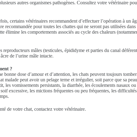
lusieurs autres organismes pathogènes. Consultez votre vétérinaire pour
fois, certains vétérinaires recommandent d’effectuer l’opération à un âge
ure recommandée pour toutes les chattes qui ne seront pas utilisées dan
tte élimine les comportements associés au cycle des chaleurs (notamment 
anes reproducteurs mâles (testicules, épididyme et parties du canal défére
r âcre de l’urine mâle intacte.
ment ?
une bonne dose d’amour et d’attention, les chats peuvent toujours tomb
 malade peut avoir un pelage terne et irrégulier, soit parce que sa peau 
it, les vomissements persistants, la diarrhée, les écoulements nasaux ou o
soif excessive, les mictions fréquentes ou peu fréquentes, les difficultés 
emps.
té de votre chat, contactez votre vétérinaire.