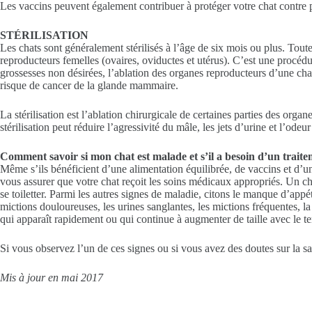
Les vaccins peuvent également contribuer à protéger votre chat contre p
STÉRILISATION
Les chats sont généralement stérilisés à l’âge de six mois ou plus. Toute
reproducteurs femelles (ovaires, oviductes et utérus). C’est une procéd
grossesses non désirées, l’ablation des organes reproducteurs d’une cha
risque de cancer de la glande mammaire.
La stérilisation est l’ablation chirurgicale de certaines parties des org
stérilisation peut réduire l’agressivité du mâle, les jets d’urine et l’odeu
Comment savoir si mon chat est malade et s’il a besoin d’un traite
Même s’ils bénéficient d’une alimentation équilibrée, de vaccins et d’
vous assurer que votre chat reçoit les soins médicaux appropriés. Un chat
se toiletter. Parmi les autres signes de maladie, citons le manque d’appét
mictions douloureuses, les urines sanglantes, les mictions fréquentes, la 
qui apparaît rapidement ou qui continue à augmenter de taille avec le t
Si vous observez l’un de ces signes ou si vous avez des doutes sur la san
Mis à jour en mai 2017