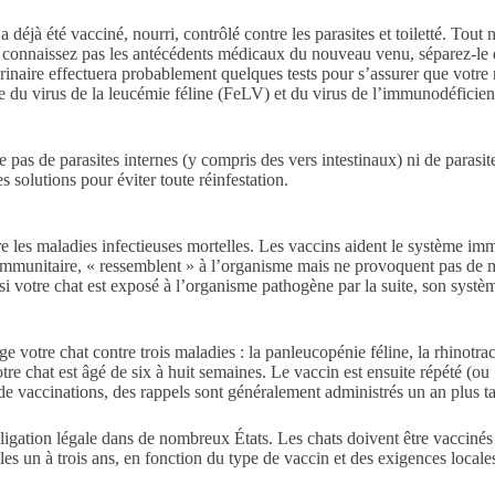
éjà été vacciné, nourri, contrôlé contre les parasites et toiletté. Tout 
ne connaissez pas les antécédents médicaux du nouveau venu, séparez-le d
rinaire effectuera probablement quelques tests pour s’assurer que votre
 du virus de la leucémie féline (FeLV) et du virus de l’immunodéficience
as de parasites internes (y compris des vers intestinaux) ni de parasites 
s solutions pour éviter toute réinfestation.
re les maladies infectieuses mortelles. Les vaccins aident le système i
e immunitaire, « ressemblent » à l’organisme mais ne provoquent pas de 
 votre chat est exposé à l’organisme pathogène par la suite, son système 
tre chat contre trois maladies : la panleucopénie féline, la rhinotrachéi
 chat est âgé de six à huit semaines. Le vaccin est ensuite répété (ou «
de vaccinations, des rappels sont généralement administrés un an plus tar
bligation légale dans de nombreux États. Les chats doivent être vaccinés
 les un à trois ans, en fonction du type de vaccin et des exigences locale