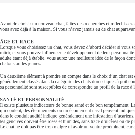
Avant de choisir un nouveau chat, faites des recherches et réfléchissez 
vous avez déjà à la maison. Si vous n’avez jamais eu de chat auparavan
ÂGE ET RACE
Lorsque vous choisissez un chat, vous devez d’abord décider si vous sou
mûrir, et vous pouvez influencer le développement de leur personnalit
adulte étant déjà établie, vous aurez une meilleure idée de la façon dont
chatons ou les jeunes.
Un deuxième élément à prendre en compte dans le choix d’un chat est d
généralement classés dans la catégorie des chats domestiques à poil cour
sa personnalité sont susceptibles de correspondre au profil de la race à 
SANTÉ ET PERSONNALITÉ
Il existe plusieurs indicateurs de bonne santé et de bon tempérament. Le
qui coulent, des éternuements ou un écoulement nasal peuvent indiquer u
dans le conduit auditif indique généralement une infestation d’acariens,
les gencives doivent être roses et humides, sans trace d’ulcères ou de pla
Le chat ne doit pas être trop maigre ni avoir un ventre proéminent, car 