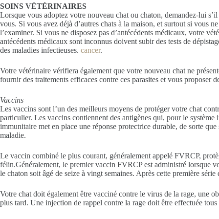
SOINS VÉTÉRINAIRES
Lorsque vous adoptez votre nouveau chat ou chaton, demandez-lui s’il a d
vous. Si vous avez déjà d’autres chats à la maison, et surtout si vous 
l’examiner. Si vous ne disposez pas d’antécédents médicaux, votre vété
antécédents médicaux sont inconnus doivent subir des tests de dépistage
des maladies infectieuses.
cancer
.
Votre vétérinaire vérifiera également que votre nouveau chat ne présente p
fournir des traitements efficaces contre ces parasites et vous proposer de
Vaccins
Les vaccins sont l’un des meilleurs moyens de protéger votre chat cont
particulier. Les vaccins contiennent des antigènes qui, pour le systèm
immunitaire met en place une réponse protectrice durable, de sorte que si
maladie.
Le vaccin combiné le plus courant, généralement appelé FVRCP, protège vo
félin.Généralement, le premier vaccin FVRCP est administré lorsque votre
le chaton soit âgé de seize à vingt semaines. Après cette première série 
Votre chat doit également être vacciné contre le virus de la rage, une o
plus tard. Une injection de rappel contre la rage doit être effectuée tous