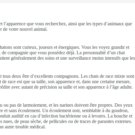
e et l’apparence que vous recherchez, ainsi que les types d’animaux que
r de votre nouvel animal.
hatons sont curieux, joueurs et énergiques. Vous les voyez grandir et
ux de compagnie que vous possédez déjà. La personnalité d’un chat
sitent généralement des soins et une surveillance moins intensifs que les
t tous deux être d’excellents compagnons. Les chats de race mixte sont
de race est que sa taille, son apparence et, dans une certaine mesure,
édire avec autant de précision sa taille et son apparence à l’âge adulte.
peu ou pas de larmoiement, et les narines doivent être propres. Des yeux
ropre et sans écoulement. Un écoulement noir, semblable à du goudron,
nduit auditif en cas d’infection bactérienne ou à levures. La bouche et
es nues, de peau sèche, de pellicules ou de traces de parasites externes.
un autre trouble médical.