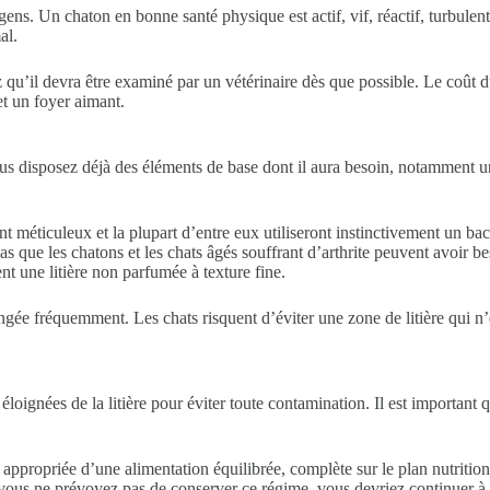
 gens. Un chaton en bonne santé physique est actif, vif, réactif, turbule
al.
qu’il devra être examiné par un vétérinaire dès que possible. Le coût du
et un foyer aimant.
disposez déjà des éléments de base dont il aura besoin, notamment un bac
nt méticuleux et la plupart d’entre eux utiliseront instinctivement un bac 
s que les chatons et les chats âgés souffrant d’arthrite peuvent avoir b
ent une litière non parfumée à texture fine.
t changée fréquemment. Les chats risquent d’éviter une zone de litière qui
oignées de la litière pour éviter toute contamination. Il est important qu
té appropriée d’une alimentation équilibrée, complète sur le plan nutrit
vous ne prévoyez pas de conserver ce régime, vous devriez continuer à 