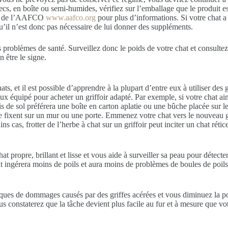
ecs, en boîte ou semi-humides, vérifiez sur l’emballage que le produit
te de l’AAFCO
www.aafco.org
pour plus d’informations. Si votre cha
qu’il n’est donc pas nécessaire de lui donner des suppléments.
s problèmes de santé. Surveillez donc le poids de votre chat et consultez
 être le signe.
, et il est possible d’apprendre à la plupart d’entre eux à utiliser des 
eux équipé pour acheter un griffoir adapté. Par exemple, si votre chat aim
de sol préférera une boîte en carton aplatie ou une bûche placée sur le c
e fixent sur un mur ou une porte. Emmenez votre chat vers le nouveau g
s cas, frotter de l’herbe à chat sur un griffoir peut inciter un chat réticen
propre, brillant et lisse et vous aide à surveiller sa peau pour détecter 
hat ingérera moins de poils et aura moins de problèmes de boules de poils
sques de dommages causés par des griffes acérées et vous diminuez la pos
 constaterez que la tâche devient plus facile au fur et à mesure que vo