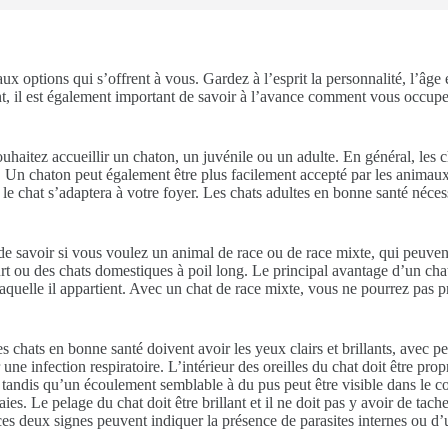
aux options qui s’offrent à vous. Gardez à l’esprit la personnalité, l’âg
t, il est également important de savoir à l’avance comment vous occupe
haitez accueillir un chaton, un juvénile ou un adulte. En général, les c
é. Un chaton peut également être plus facilement accepté par les anima
 le chat s’adaptera à votre foyer. Les chats adultes en bonne santé néces
e savoir si vous voulez un animal de race ou de race mixte, qui peuven
t ou des chats domestiques à poil long. Le principal avantage d’un chat 
laquelle il appartient. Avec un chat de race mixte, vous ne pourrez pas pr
s chats en bonne santé doivent avoir les yeux clairs et brillants, avec 
ne infection respiratoire. L’intérieur des oreilles du chat doit être p
 tandis qu’un écoulement semblable à du pus peut être visible dans le co
ies. Le pelage du chat doit être brillant et il ne doit pas y avoir de tach
ces deux signes peuvent indiquer la présence de parasites internes ou d’