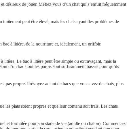
nt et désireux de jouer. Méfiez-vous d’un chat qui s’enfuit fréquemment
 traitement peut être élevé, mais les chats ayant des problèmes de
 à litière, de la nourriture et, idéalement, un griffoir.
à litière. Le bac à litière peut être simple ou extravagant, mais la
esoin d’un bac dont les parois sont suffisamment basses pour qu’ils
 n’est pas propre. Prévoyez autant de bacs que vous avez de chats, plus
e les plats soient propres et que leur contenu soit frais. Les chats
ionnel et formulée pour son stade de vie (adulte ou chaton). Commencez
lui donner une partie de son ancienne nourriture pendant que vous