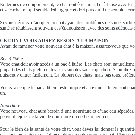
En termes de comportement, le chat doit être amical et à l’aise avec les
et se cache, ou qui semble léthargique et dort plus qu’il ne semble norm
Si vous décidez d’adopter un chat ayant des problèmes de santé, sachez 
santé se rétablissent souvent et s’épanouissent avec des soins adéquats 
CE DONT VOUS AUREZ BESOIN À LA MAISON
Avant de ramener votre nouveau chat à la maison, assurez-vous que vous 
Bac à litière
Votre chat doit avoir accès à un bac à litière. Les chats sont naturelleme
plupart des chats préfèrent les bacs simples sans capuchon. N’oubliez pa
puissent y entrer facilement. La plupart des chats, mais pas tous, préfèr
Veillez à ce que le bac à litière reste propre et à ce que la litière soi
un.
Nourriture
Votre nouveau chat aura besoin d’une nourriture et d’une eau séparées, él
peuvent rejeter de la vieille nourriture ou de l’eau périmée.
Pour le bien de la santé de votre chat, vous devez lui donner la quanti
par vous renseigner sur l’alimentation de votre nouveau chat. Même si 