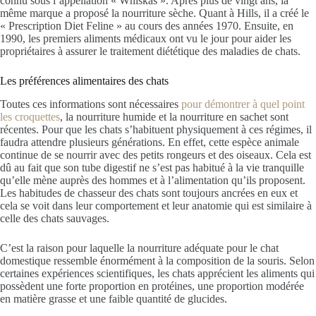
connu sous l’appellation « Whiskas ». Après plus de vingt ans, la
même marque a proposé la nourriture sèche. Quant à Hills, il a créé le
« Prescription Diet Feline » au cours des années 1970. Ensuite, en
1990, les premiers aliments médicaux ont vu le jour pour aider les
propriétaires à assurer le traitement diététique des maladies de chats.
Les préférences alimentaires des chats
Toutes ces informations sont nécessaires
pour démontrer à quel point
les croquettes
, la nourriture humide et la nourriture en sachet sont
récentes. Pour que les chats s’habituent physiquement à ces régimes, il
faudra attendre plusieurs générations. En effet, cette espèce animale
continue de se nourrir avec des petits rongeurs et des oiseaux. Cela est
dû au fait que son tube digestif ne s’est pas habitué à la vie tranquille
qu’elle mène auprès des hommes et à l’alimentation qu’ils proposent.
Les habitudes de chasseur des chats sont toujours ancrées en eux et
cela se voit dans leur comportement et leur anatomie qui est similaire à
celle des chats sauvages.
C’est la raison pour laquelle la nourriture adéquate pour le chat
domestique ressemble énormément à la composition de la souris. Selon
certaines expériences scientifiques, les chats apprécient les aliments qui
possèdent une forte proportion en protéines, une proportion modérée
en matière grasse et une faible quantité de glucides.