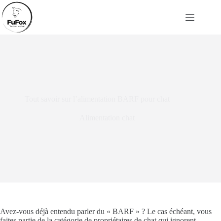
Passer
au
contenu
Tout savoir sur l’alimentation BARF pour chat
Alimentation chat
Avez-vous déjà entendu parler du « BARF » ? Le cas échéant, vous
faites partie de la catégorie de propriétaires de chat qui ignorent