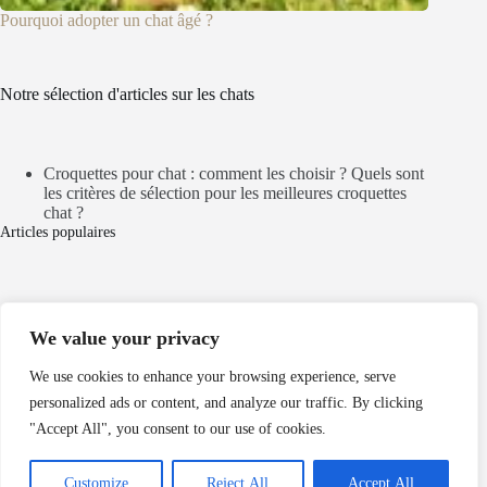
Pourquoi adopter un chat âgé ?
Notre sélection d'articles sur les chats
Croquettes pour chat : comment les choisir ? Quels sont
les critères de sélection pour les meilleures croquettes
chat ?
Articles populaires
Mentions légales
We value your privacy
Politique de cookies
Politique de confidentialité
We use cookies to enhance your browsing experience, serve
personalized ads or content, and analyze our traffic. By clicking
Nos partenaires
"Accept All", you consent to our use of cookies.
dordogne chalet
conciergerie hautement qualifiée Les Sables d’Olonne
roadstr.fr
Customize
Reject All
Accept All