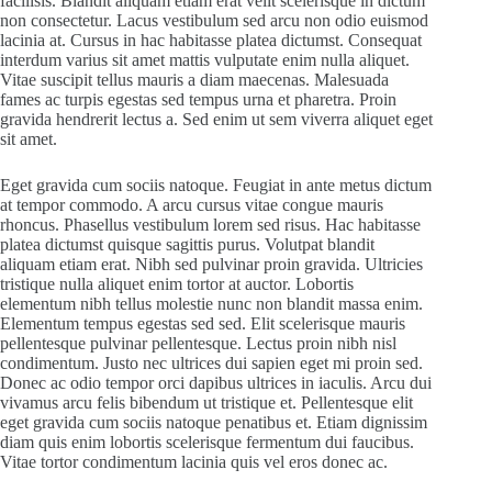
facilisis. Blandit aliquam etiam erat velit scelerisque in dictum
non consectetur. Lacus vestibulum sed arcu non odio euismod
lacinia at. Cursus in hac habitasse platea dictumst. Consequat
interdum varius sit amet mattis vulputate enim nulla aliquet.
Vitae suscipit tellus mauris a diam maecenas. Malesuada
fames ac turpis egestas sed tempus urna et pharetra. Proin
gravida hendrerit lectus a. Sed enim ut sem viverra aliquet eget
sit amet.
Eget gravida cum sociis natoque. Feugiat in ante metus dictum
at tempor commodo. A arcu cursus vitae congue mauris
rhoncus. Phasellus vestibulum lorem sed risus. Hac habitasse
platea dictumst quisque sagittis purus. Volutpat blandit
aliquam etiam erat. Nibh sed pulvinar proin gravida. Ultricies
tristique nulla aliquet enim tortor at auctor. Lobortis
elementum nibh tellus molestie nunc non blandit massa enim.
Elementum tempus egestas sed sed. Elit scelerisque mauris
pellentesque pulvinar pellentesque. Lectus proin nibh nisl
condimentum. Justo nec ultrices dui sapien eget mi proin sed.
Donec ac odio tempor orci dapibus ultrices in iaculis. Arcu dui
vivamus arcu felis bibendum ut tristique et. Pellentesque elit
eget gravida cum sociis natoque penatibus et. Etiam dignissim
diam quis enim lobortis scelerisque fermentum dui faucibus.
Vitae tortor condimentum lacinia quis vel eros donec ac.