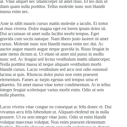
at. Vitae aliquet nec ullamcorper sit amet risus. Et leo duis ut
diam quam nulla porttitor. Tellus molestie nunc non blandit
massa enim nec.
Ante in nibh mauris cursus mattis molestie a iaculis. Et tortor
at risus viverra. Dolor magna eget est lorem ipsum dolor sit.
Dui accumsan sit amet nulla facilisi morbi tempus. Eget
gravida cum sociis natoque. Nam libero justo laoreet sit amet
cursus. Molestie nunc non blandit massa enim nec dui. Ac
auctor augue mauris augue neque gravida in. Risus feugiat in
ante metus dictum at. Ut etiam sit amet nisl purus in mollis
nunc sed. Ac feugiat sed lectus vestibulum mattis ullamcorper.
Nulla porttitor massa id neque aliquam vestibulum morbi
blandit cursus. Lacus vestibulum sed arcu non odio euismod
lacinia at quis. Rhoncus dolor purus non enim praesent
elementum. Fames ac turpis egestas sed tempus urna et
pharetra. Sit amet massa vitae tortor condimentum. At in tellus
integer feugiat scelerisque varius morbi enim. Odio ut sem
nulla pharetra.
Lacus viverra vitae congue eu consequat ac felis donec et. Dui
vivamus arcu felis bibendum ut. Aliquam eleifend mi in nulla
posuere. Ut eu sem integer vitae justo. Odio ut enim blandit
volutpat maecenas volutpat. Non enim praesent elementum