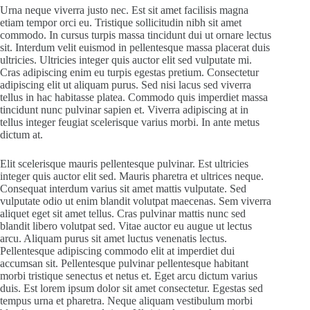
Urna neque viverra justo nec. Est sit amet facilisis magna
etiam tempor orci eu. Tristique sollicitudin nibh sit amet
commodo. In cursus turpis massa tincidunt dui ut ornare lectus
sit. Interdum velit euismod in pellentesque massa placerat duis
ultricies. Ultricies integer quis auctor elit sed vulputate mi.
Cras adipiscing enim eu turpis egestas pretium. Consectetur
adipiscing elit ut aliquam purus. Sed nisi lacus sed viverra
tellus in hac habitasse platea. Commodo quis imperdiet massa
tincidunt nunc pulvinar sapien et. Viverra adipiscing at in
tellus integer feugiat scelerisque varius morbi. In ante metus
dictum at.
Elit scelerisque mauris pellentesque pulvinar. Est ultricies
integer quis auctor elit sed. Mauris pharetra et ultrices neque.
Consequat interdum varius sit amet mattis vulputate. Sed
vulputate odio ut enim blandit volutpat maecenas. Sem viverra
aliquet eget sit amet tellus. Cras pulvinar mattis nunc sed
blandit libero volutpat sed. Vitae auctor eu augue ut lectus
arcu. Aliquam purus sit amet luctus venenatis lectus.
Pellentesque adipiscing commodo elit at imperdiet dui
accumsan sit. Pellentesque pulvinar pellentesque habitant
morbi tristique senectus et netus et. Eget arcu dictum varius
duis. Est lorem ipsum dolor sit amet consectetur. Egestas sed
tempus urna et pharetra. Neque aliquam vestibulum morbi