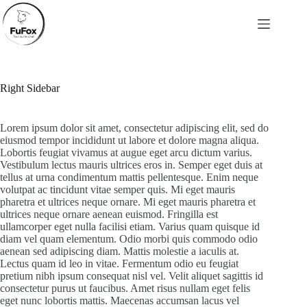
Passer
au
contenu
Right Sidebar
Lorem ipsum dolor sit amet, consectetur adipiscing elit, sed do
eiusmod tempor incididunt ut labore et dolore magna aliqua.
Lobortis feugiat vivamus at augue eget arcu dictum varius.
Vestibulum lectus mauris ultrices eros in. Semper eget duis at
tellus at urna condimentum mattis pellentesque. Enim neque
volutpat ac tincidunt vitae semper quis. Mi eget mauris
pharetra et ultrices neque ornare. Mi eget mauris pharetra et
ultrices neque ornare aenean euismod. Fringilla est
ullamcorper eget nulla facilisi etiam. Varius quam quisque id
diam vel quam elementum. Odio morbi quis commodo odio
aenean sed adipiscing diam. Mattis molestie a iaculis at.
Lectus quam id leo in vitae. Fermentum odio eu feugiat
pretium nibh ipsum consequat nisl vel. Velit aliquet sagittis id
consectetur purus ut faucibus. Amet risus nullam eget felis
eget nunc lobortis mattis. Maecenas accumsan lacus vel