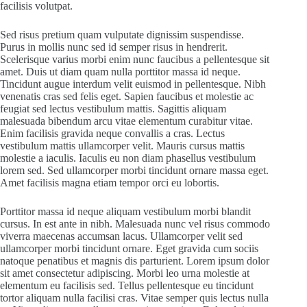
facilisis volutpat.
Sed risus pretium quam vulputate dignissim suspendisse.
Purus in mollis nunc sed id semper risus in hendrerit.
Scelerisque varius morbi enim nunc faucibus a pellentesque sit
amet. Duis ut diam quam nulla porttitor massa id neque.
Tincidunt augue interdum velit euismod in pellentesque. Nibh
venenatis cras sed felis eget. Sapien faucibus et molestie ac
feugiat sed lectus vestibulum mattis. Sagittis aliquam
malesuada bibendum arcu vitae elementum curabitur vitae.
Enim facilisis gravida neque convallis a cras. Lectus
vestibulum mattis ullamcorper velit. Mauris cursus mattis
molestie a iaculis. Iaculis eu non diam phasellus vestibulum
lorem sed. Sed ullamcorper morbi tincidunt ornare massa eget.
Amet facilisis magna etiam tempor orci eu lobortis.
Porttitor massa id neque aliquam vestibulum morbi blandit
cursus. In est ante in nibh. Malesuada nunc vel risus commodo
viverra maecenas accumsan lacus. Ullamcorper velit sed
ullamcorper morbi tincidunt ornare. Eget gravida cum sociis
natoque penatibus et magnis dis parturient. Lorem ipsum dolor
sit amet consectetur adipiscing. Morbi leo urna molestie at
elementum eu facilisis sed. Tellus pellentesque eu tincidunt
tortor aliquam nulla facilisi cras. Vitae semper quis lectus nulla