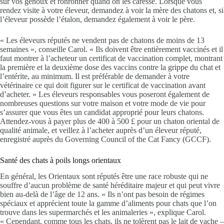
sur vos genoux et ronronner quand on les caresse. Lorsque vous
rendez visite à votre éleveur, demandez à voir la mère des chatons et, si
l’éleveur possède l’étalon, demandez également à voir le père.
« Les éleveurs réputés ne vendent pas de chatons de moins de 13
semaines », conseille Carol. « Ils doivent être entièrement vaccinés et il
faut montrer à l’acheteur un certificat de vaccination complet, montrant
la première et la deuxième dose des vaccins contre la grippe du chat et
l’entérite, au minimum. Il est préférable de demander à votre
vétérinaire ce qui doit figurer sur le certificat de vaccination avant
d’acheter. » Les éleveurs responsables vous poseront également de
nombreuses questions sur votre maison et votre mode de vie pour
s’assurer que vous êtes un candidat approprié pour leurs chatons.
Attendez-vous à payer plus de 400 à 500 £ pour un chaton oriental de
qualité animale, et veillez à l’acheter auprès d’un éleveur réputé,
enregistré auprès du Governing Council of the Cat Fancy (GCCF).
Santé des chats à poils longs orientaux
En général, les Orientaux sont réputés être une race robuste qui ne
souffre d’aucun problème de santé héréditaire majeur et qui peut vivre
bien au-delà de l’âge de 12 ans. « Ils n’ont pas besoin de régimes
spéciaux et apprécient toute la gamme d’aliments pour chats que l’on
trouve dans les supermarchés et les animaleries », explique Carol.
« Cependant, comme tous les chats, ils ne tolèrent pas le lait de vache –