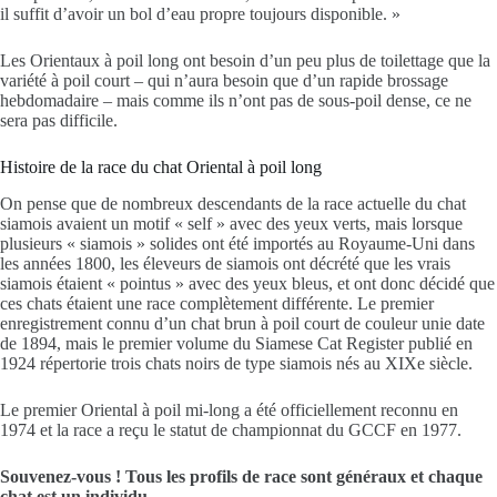
il suffit d’avoir un bol d’eau propre toujours disponible. »
Les Orientaux à poil long ont besoin d’un peu plus de toilettage que la
variété à poil court – qui n’aura besoin que d’un rapide brossage
hebdomadaire – mais comme ils n’ont pas de sous-poil dense, ce ne
sera pas difficile.
Histoire de la race du chat Oriental à poil long
On pense que de nombreux descendants de la race actuelle du chat
siamois avaient un motif « self » avec des yeux verts, mais lorsque
plusieurs « siamois » solides ont été importés au Royaume-Uni dans
les années 1800, les éleveurs de siamois ont décrété que les vrais
siamois étaient « pointus » avec des yeux bleus, et ont donc décidé que
ces chats étaient une race complètement différente. Le premier
enregistrement connu d’un chat brun à poil court de couleur unie date
de 1894, mais le premier volume du Siamese Cat Register publié en
1924 répertorie trois chats noirs de type siamois nés au XIXe siècle.
Le premier Oriental à poil mi-long a été officiellement reconnu en
1974 et la race a reçu le statut de championnat du GCCF en 1977.
Souvenez-vous !
Tous les profils de race sont généraux et chaque
chat est un individu.