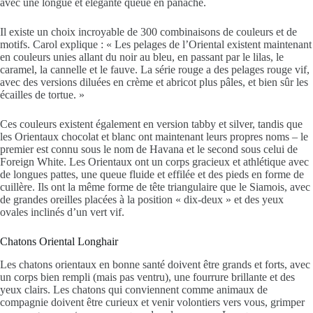
avec une longue et élégante queue en panache.
Il existe un choix incroyable de 300 combinaisons de couleurs et de
motifs. Carol explique : « Les pelages de l’Oriental existent maintenant
en couleurs unies allant du noir au bleu, en passant par le lilas, le
caramel, la cannelle et le fauve. La série rouge a des pelages rouge vif,
avec des versions diluées en crème et abricot plus pâles, et bien sûr les
écailles de tortue. »
Ces couleurs existent également en version tabby et silver, tandis que
les Orientaux chocolat et blanc ont maintenant leurs propres noms – le
premier est connu sous le nom de Havana et le second sous celui de
Foreign White. Les Orientaux ont un corps gracieux et athlétique avec
de longues pattes, une queue fluide et effilée et des pieds en forme de
cuillère. Ils ont la même forme de tête triangulaire que le Siamois, avec
de grandes oreilles placées à la position « dix-deux » et des yeux
ovales inclinés d’un vert vif.
Chatons Oriental Longhair
Les chatons orientaux en bonne santé doivent être grands et forts, avec
un corps bien rempli (mais pas ventru), une fourrure brillante et des
yeux clairs. Les chatons qui conviennent comme animaux de
compagnie doivent être curieux et venir volontiers vers vous, grimper